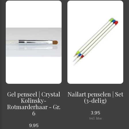
Gel penseel | Crystal
Nailart penselen | Set
Kolinsky-
(3-delig)
Rotmarderhaar - Gr.
6
3,95
Incl. btw
9,95