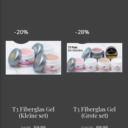
-20%
-28%
T3 Fiberglas Gel
T3 Fiberglas Gel
(Kleine set)
(Grote set)
59,95
89,95
74,85
124,75