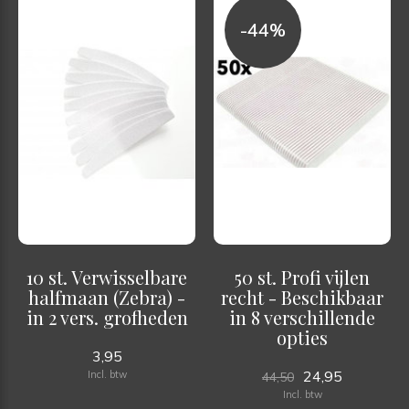
-44%
10 st. Verwisselbare
50 st. Profi vijlen
halfmaan (Zebra) -
recht - Beschikbaar
in 2 vers. grofheden
in 8 verschillende
opties
3,95
24,95
Incl. btw
44,50
Incl. btw