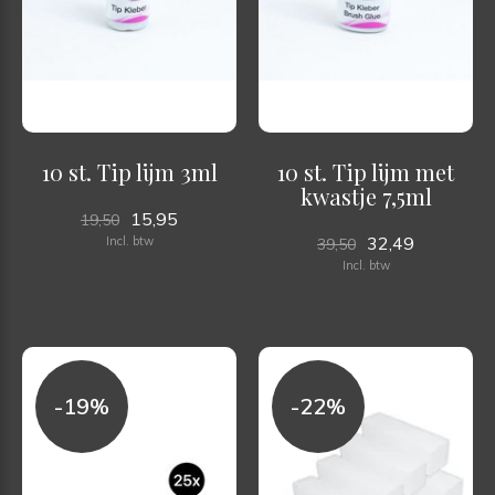
10 st. Tip lijm 3ml
10 st. Tip lijm met
kwastje 7,5ml
15,95
19,50
32,49
Incl. btw
39,50
Incl. btw
-19%
-22%