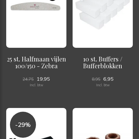
25 st. Halfmaan vijlen
10 st. Buffers /
100/150 - Zebra
Bufferblokken
19,95
6,95
24,75
8,95
Incl. btw
Incl. btw
-29%