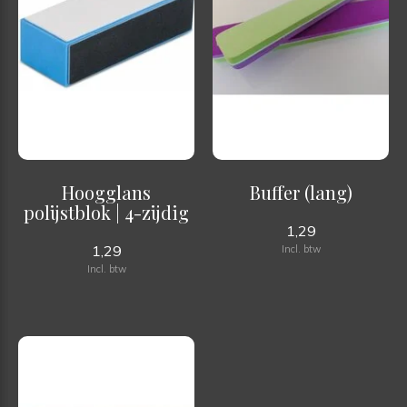
Hoogglans
Buffer (lang)
polijstblok | 4-zijdig
1,29
1,29
Incl. btw
Incl. btw