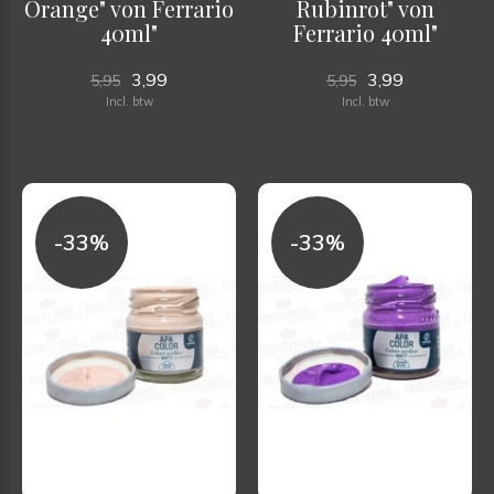
Orange" von Ferrario
Rubinrot" von
40ml"
Ferrario 40ml"
3,99
3,99
5,95
5,95
Incl. btw
Incl. btw
-33%
-33%