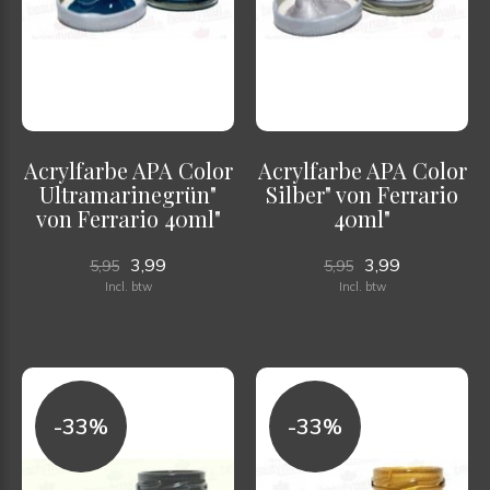
Acrylfarbe APA Color
Acrylfarbe APA Color
Ultramarinegrün"
Silber" von Ferrario
von Ferrario 40ml"
40ml"
3,99
3,99
5,95
5,95
Incl. btw
Incl. btw
-33%
-33%