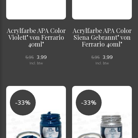
Acrylfarbe APA Color
Acrylfarbe APA Color
Violett" von Ferrario
Siena Gebrannt" von
40ml"
Ferrario 40ml"
3,99
3,99
5,95
5,95
Incl. btw
Incl. btw
-33%
-33%