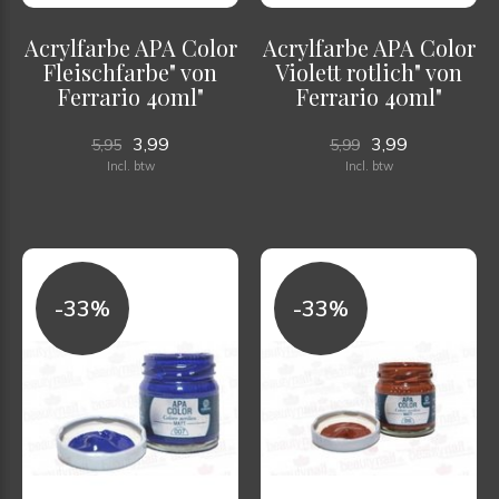
Acrylfarbe APA Color
Acrylfarbe APA Color
Fleischfarbe" von
Violett rotlich" von
Ferrario 40ml"
Ferrario 40ml"
3,99
3,99
5,95
5,99
Incl. btw
Incl. btw
-33%
-33%