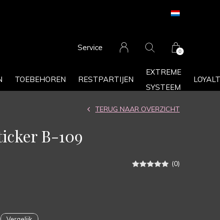
Service
0
EXTREME
N
TOEBEHOREN
RESTPARTIJEN
LOYAL
SYSTEEM
TERUG NAAR OVERZICHT
ticker B-109
(0)
Vergelijk