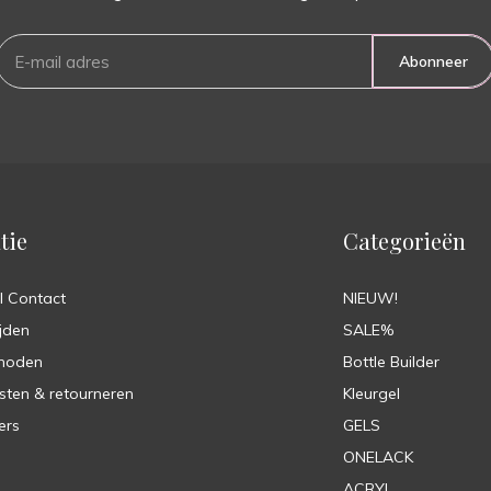
Abonneer
tie
Categorieën
l Contact
NIEUW!
jden
SALE%
hoden
Bottle Builder
sten & retourneren
Kleurgel
ers
GELS
ONELACK
ACRYL