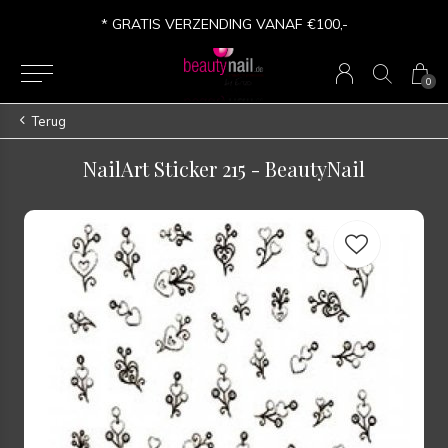
* VERSANDKOSTEN FREI AB €100,-
0
Terug
NailArt Sticker 215 - BeautyNail