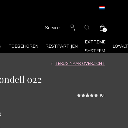
Service
0
EXTREME
N
TOEBEHOREN
RESTPARTIJEN
LOYAL
SYSTEEM
TERUG NAAR OVERZICHT
Rondell 022
(0)
2
2