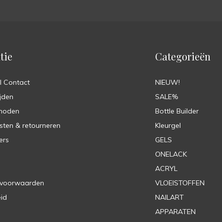
tie
Categorieën
l Contact
NIEUW!
jden
SALE%
hoden
Bottle Builder
sten & retourneren
Kleurgel
ers
GELS
ONELACK
ACRYL
 voorwaarden
VLOEISTOFFEN
eid
NAILART
APPARATEN