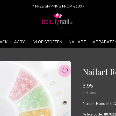
* GRATIS VERZENDING VANAF €100,-
ACK
ACRYL
VLOEISTOFFEN
NAILART
APPARATE
Nailart 
3,95
Incl. btw
Nailart Rondell 02
Artikelcode:
80702