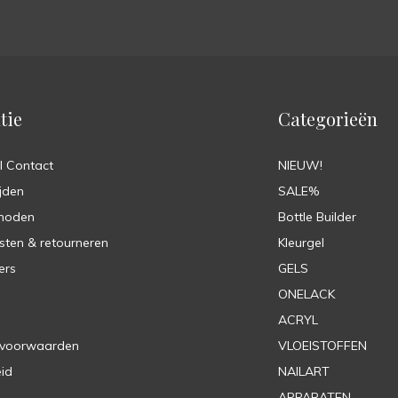
tie
Categorieën
l Contact
NIEUW!
jden
SALE%
hoden
Bottle Builder
sten & retourneren
Kleurgel
ers
GELS
ONELACK
ACRYL
 voorwaarden
VLOEISTOFFEN
eid
NAILART
APPARATEN