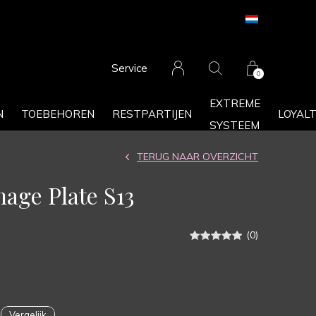
Service
0
EXTREME
N
TOEBEHOREN
RESTPARTIJEN
LOYAL
SYSTEEM
TERUG NAAR OVERZICHT
age Plate S13
(0)
Vergelijk