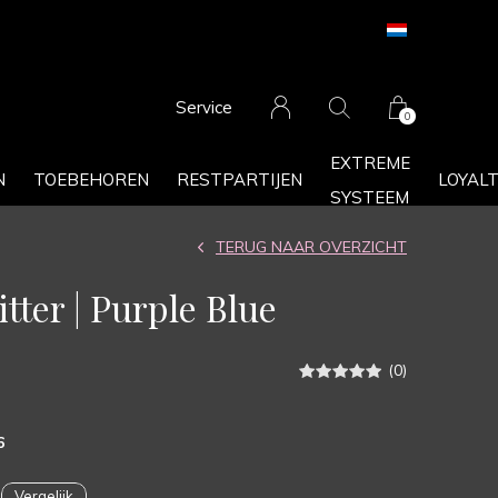
Service
0
EXTREME
N
TOEBEHOREN
RESTPARTIJEN
LOYAL
SYSTEEM
TERUG NAAR OVERZICHT
litter | Purple Blue
(0)
6
Vergelijk