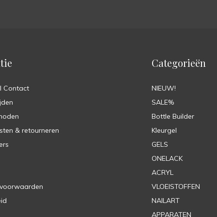
tie
Categorieën
l Contact
NIEUW!
jden
SALE%
hoden
Bottle Builder
sten & retourneren
Kleurgel
ers
GELS
ONELACK
ACRYL
 voorwaarden
VLOEISTOFFEN
eid
NAILART
APPARATEN