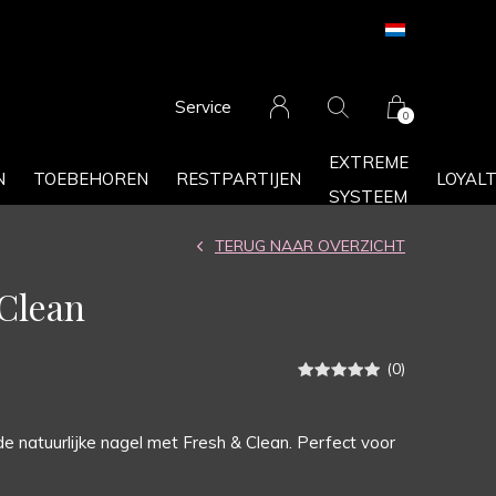
Service
0
EXTREME
N
TOEBEHOREN
RESTPARTIJEN
LOYAL
SYSTEEM
TERUG NAAR OVERZICHT
Clean
(0)
de natuurlijke nagel met Fresh & Clean. Perfect voor