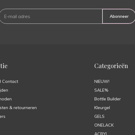
Abonneer
tie
Categorieën
l Contact
NIEUW!
jden
SALE%
hoden
Bottle Builder
sten & retourneren
Kleurgel
ers
GELS
ONELACK
ACRYL