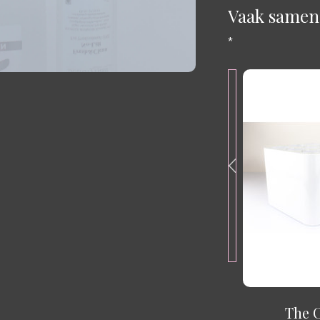
Vaak samen
*
ak
Celstofdeppers / watjes -
The 