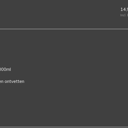
500er rol
14,
3,79
Incl.
Incl. btw
000ml
en ontvetten