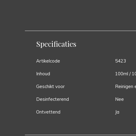
9,95
Incl. btw
Specificaties
Artikelcode
5423
Inhoud
100ml / 1
Geschikt voor
Reinigen 
Desinfecterend
Nee
Ontvettend
Ja