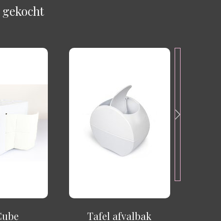
 gekocht
Cube
Tafel afvalbak
Celstof