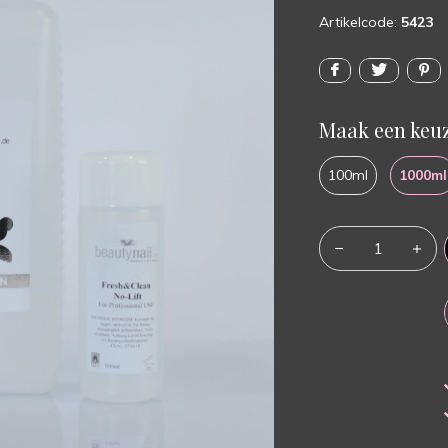
Artikelcode:
5423
Maak een keuz
100ml
1000ml