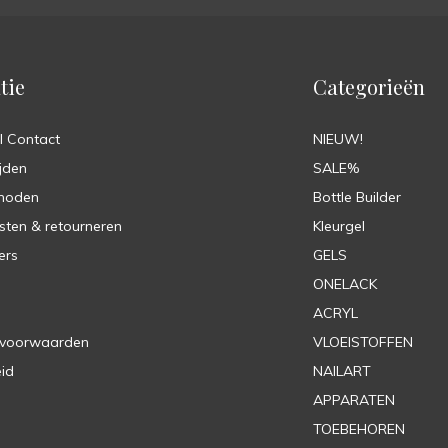
tie
Categorieën
l Contact
NIEUW!
jden
SALE%
hoden
Bottle Builder
sten & retourneren
Kleurgel
ers
GELS
ONELACK
ACRYL
 voorwaarden
VLOEISTOFFEN
eid
NAILART
APPARATEN
TOEBEHOREN