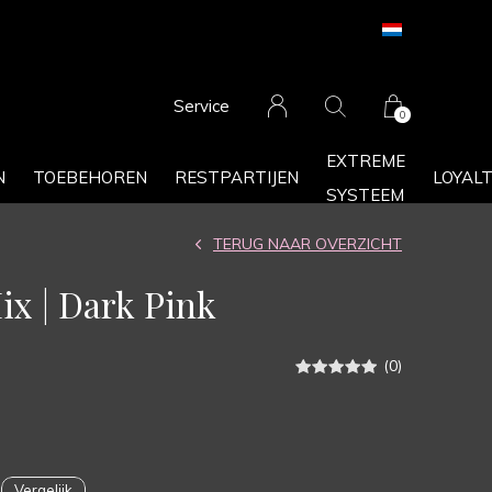
Service
0
EXTREME
N
TOEBEHOREN
RESTPARTIJEN
LOYAL
SYSTEEM
TERUG NAAR OVERZICHT
x | Dark Pink
(0)
Vergelijk