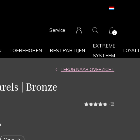
Service
0
EXTREME
N
TOEBEHOREN
RESTPARTIJEN
LOYAL
SYSTEEM
TERUG NAAR OVERZICHT
rels | Bronze
(0)
5
Vergelijk