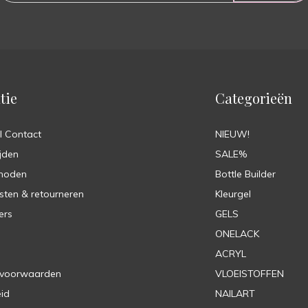
tie
Categorieën
l Contact
NIEUW!
jden
SALE%
hoden
Bottle Builder
sten & retourneren
Kleurgel
ers
GELS
ONELACK
ACRYL
 voorwaarden
VLOEISTOFFEN
eid
NAILART