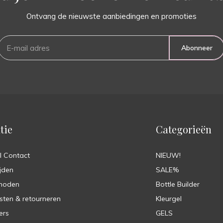
Ontvang de nieuwste aanbiedingen en promoties
Abonneer
tie
Categorieën
l Contact
NIEUW!
jden
SALE%
hoden
Bottle Builder
sten & retourneren
Kleurgel
ers
GELS