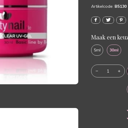
Artikelcode:
B5130
Maak een keuz
5ml
30ml