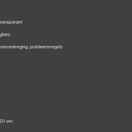
Transparant
glans
loonverlenging, probleemnagels
20 sec.