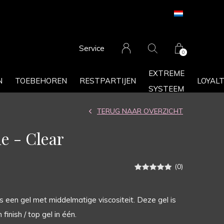
Service
0
EXTREME
N
TOEBEHOREN
RESTPARTIJEN
LOYAL
SYSTEEM
TERUG NAAR OVERZICHT
e - Clear
(0)
is een gel met middelmatige viscositeit. Deze gel is
inish / top gel in één.