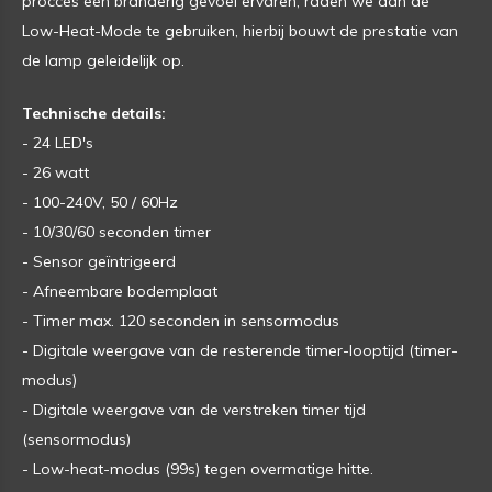
procces een branderig gevoel ervaren, raden we aan de
Low-Heat-Mode te gebruiken, hierbij bouwt de prestatie van
de lamp geleidelijk op.
Technische details:
- 24 LED's
- 26 watt
- 100-240V, 50 / 60Hz
- 10/30/60 seconden timer
- Sensor geïntrigeerd
- Afneembare bodemplaat
- Timer max. 120 seconden in sensormodus
- Digitale weergave van de resterende timer-looptijd (timer-
modus)
- Digitale weergave van de verstreken timer tijd
(sensormodus)
- Low-heat-modus (99s) tegen overmatige hitte.