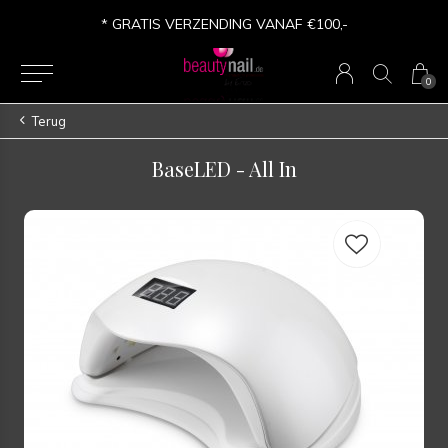
* VERSANDKOSTEN FREI AB €100,-
0
Terug
BaseLED - All In