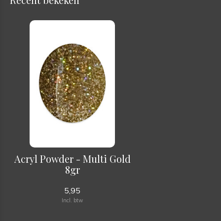
Acryl Powder - Multi Gold
8gr
5,95
Incl. btw