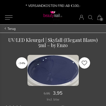
* VERSANDKOSTEN FREI AB €100,-
0
Terug
UV/LED Kleurgel | Skyfall (Elegant Blauw)
5ml – by Enzo
-34%
3,95
5,95
Incl. btw