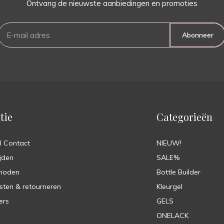
Ontvang de nieuwste aanbiedingen en promoties
Abonneer
tie
Categorieën
l Contact
NIEUW!
jden
SALE%
hoden
Bottle Builder
sten & retourneren
Kleurgel
ers
GELS
ONELACK