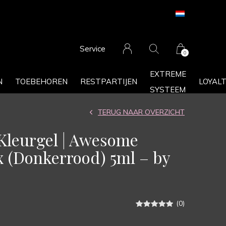
Service
0
EXTREME
N
TOEBEHOREN
RESTPARTIJEN
LOYAL
SYSTEEM
TERUG NAAR OVERZICHT
leurgel | Awesome
 (Donkerrood) 5ml – by
(0)