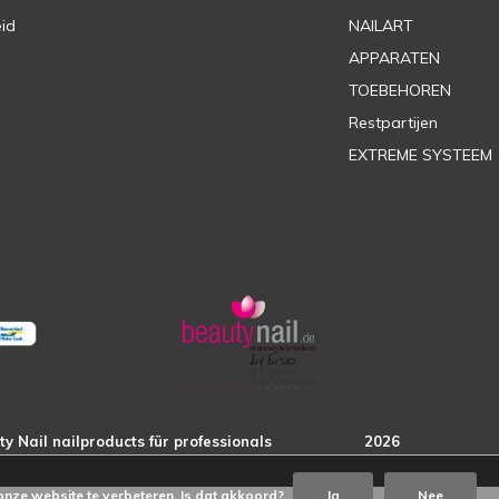
eid
NAILART
APPARATEN
TOEBEHOREN
Restpartijen
EXTREME SYSTEEM
onze website te verbeteren. Is dat akkoord?
Ja
Nee