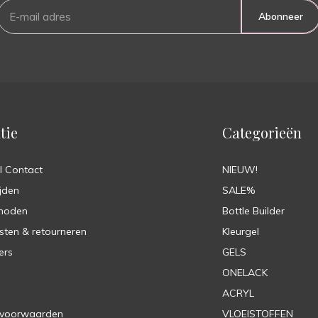
Abonneer
tie
Categorieën
l Contact
NIEUW!
jden
SALE%
hoden
Bottle Builder
sten & retourneren
Kleurgel
ers
GELS
ONELACK
ACRYL
 voorwaarden
VLOEISTOFFEN