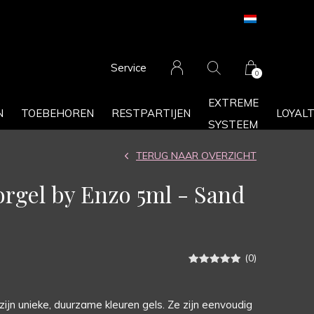
Service
0
EXTREME
N
TOEBEHOREN
RESTPARTIJEN
LOYAL
SYSTEEM
TERUG NAAR OVERZICHT
lorgel by Enzo 5ml - Sand
(0)
zijn unieke, duurzame kleuren gels. Ze zijn eenvoudig