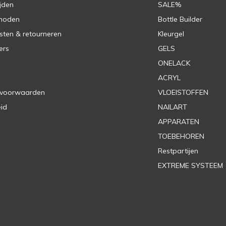
jden
SALE%
hoden
Bottle Builder
sten & retourneren
Kleurgel
ers
GELS
ONELACK
ACRYL
 voorwaarden
VLOEISTOFFEN
eid
NAILART
APPARATEN
TOEBEHOREN
Restpartijen
EXTREME SYSTEEM