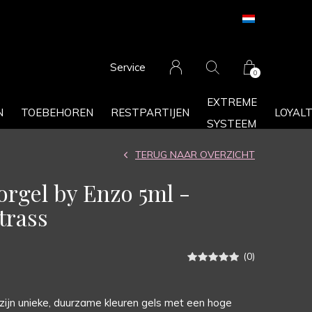
Service
0
EXTREME
N
TOEBEHOREN
RESTPARTIJEN
LOYAL
SYSTEEM
TERUG NAAR OVERZICHT
lorgel by Enzo 5ml -
trass
(0)
zijn unieke, duurzame kleuren gels met een hoge