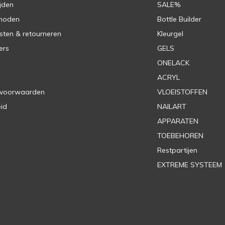
jden
SALE%
hoden
Bottle Builder
sten & retourneren
Kleurgel
ers
GELS
ONELACK
ACRYL
 voorwaarden
VLOEISTOFFEN
eid
NAILART
APPARATEN
TOEBEHOREN
Restpartijen
EXTREME SYSTEEM