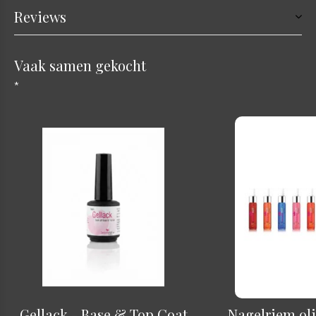
Reviews
Vaak samen gekocht
*
Gellack - Base & Top Coat
Nagelriem oli