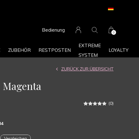
Bedienung
0
EXTREME
E
ZUBEHÖR
RESTPOSTEN
LOYALTY
SYSTEM
ZURÜCK ZUR ÜBERSICHT
| Magenta
(0)
04
Vergleichen