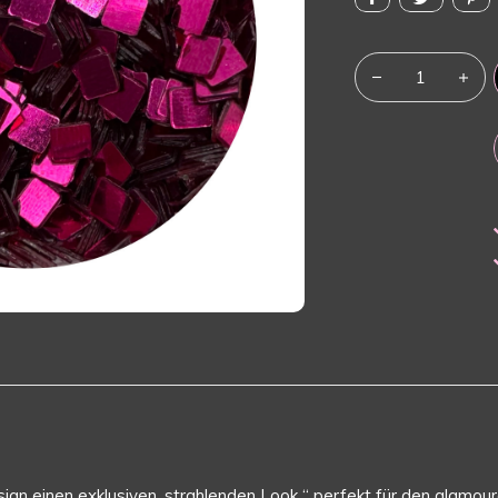
gn einen exklusiven, strahlenden Look “ perfekt für den glamour