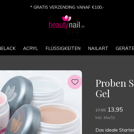
* VERSANDKOSTEN FREI AB €100,-
NELACK
ACRYL
FLÜSSIGKEITEN
NAILART
GERÄT
Proben Se
Gel
13,95
17,85
Inkl. MwSt.
Das ideale Starter