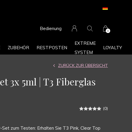
Bedienung
0
EXTREME
E
ZUBEHÖR
RESTPOSTEN
LOYALTY
SYSTEM
ZURÜCK ZUR ÜBERSICHT
t 3x 5ml | T3 Fiberglas
(0)
-Set zum Testen: Erhalten Sie T3 Pink, Clear Top