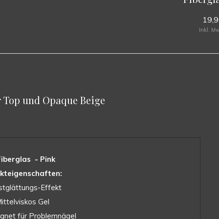
19,
Inkl. M
ear Top und Opaque Beige
iberglas - Pink
kteigenschaften:
stglättungs-Effekt
Mittelviskos Gel
eignet für Problemnägel