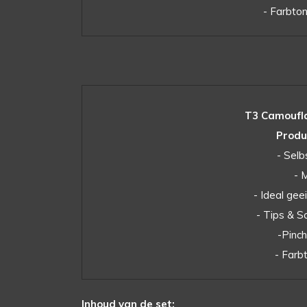
- Farbton
T3 Camoufla
Produ
- Selb
- 
- Ideal ge
- Tips & S
-Pinc
- Farb
Inhoud van de set: