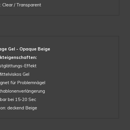
: Clear / Transparent
ge Gel - Opaque Beige
kteigenschaften:
stglättungs-Effekt
Mittelviskos Gel
eignet für Problemnägel
chablonenverlängerung
hbar bei 15-20 Sec
ton: deckend Beige