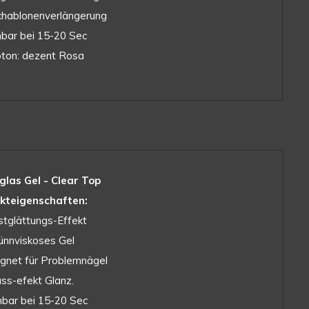
chablonenverlängerung
hbar bei 15-20 Sec
bton: dezent Rosa
glas Gel - Clear Top
kteigenschaften:
stglättungs-Effekt
ünnviskoses Gel
eignet für Problemnägel
ass-efekt Glanz.
hbar bei 15-20 Sec