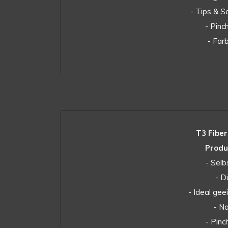
- Tips & S
- Pinc
- Far
T3 Fiber
Produ
- Selb
- D
- Ideal ge
- N
- Pinc