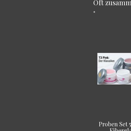
Oft zusamm
*
Proben Set 5
Fibergl