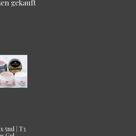
en gekauft
x 5ml | T3
as Gel