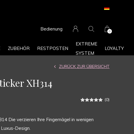
Bedienung
0
EXTREME
E
ZUBEHÖR
RESTPOSTEN
LOYALTY
SYSTEM
ZURÜCK ZUR ÜBERSICHT
Sticker XH314
(0)
314 Die verzieren Ihre Fingernägel in wenigen
m Luxus-Design.