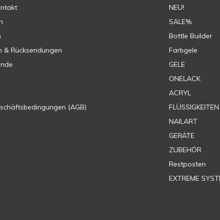
ontakt
NEU!
n
SALE%
n
Bottle Builder
n & Rücksendungen
Farbgele
ende
GELE
ONELACK
ACRYL
eschäftsbedingungen (AGB)
FLÜSSIGKEITEN
NAILART
GERÄTE
ZUBEHÖR
Restposten
EXTREME SYST