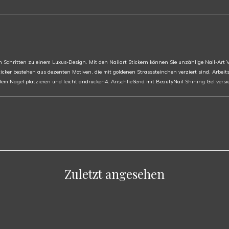
en Schritten zu einem Luxus-Design. Mit den Nailart Stickern können Sie unzählige Nail-Art
Sticker bestehen aus dezenten Motiven, die mit goldenen Strasssteinchen verziert sind. Arbe
 dem Nagel platzieren und leicht andrucken4. Anschließend mit BeautyNail Shining Gel versi
Zuletzt angesehen