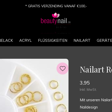
* GRATIS VERZENDING VANAF €100,-
NELACK
ACRYL
FLÜSSIGKEITEN
NAILART
GERÄT
Nailart 
3,95
Inkl. MwSt.
Mit unseren Nailar
Naildesign