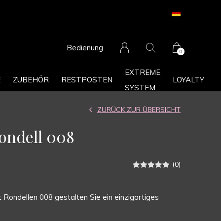
Bedienung
0
EXTREME
E
ZUBEHÖR
RESTPOSTEN
LOYALTY
SYSTEM
ZURÜCK ZUR ÜBERSICHT
Rondell 008
(0)
t Rondellen 008 gestalten Sie ein einzigartiges