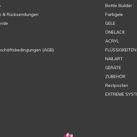
n
Bottle Builder
n & Rücksendungen
Farbgele
ende
GELE
ONELACK
ACRYL
eschäftsbedingungen (AGB)
FLÜSSIGKEITEN
NAILART
GERÄTE
ZUBEHÖR
Restposten
EXTREME SYST