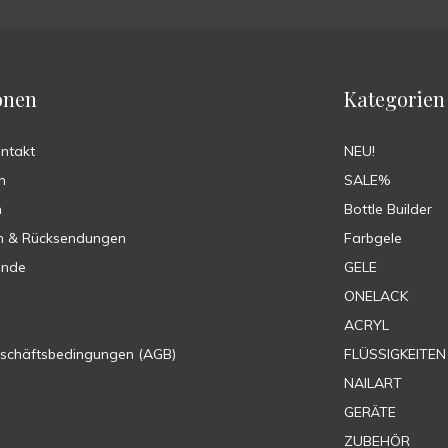
onen
Kategorien
ontakt
NEU!
n
SALE%
n
Bottle Builder
n & Rücksendungen
Farbgele
ende
GELE
ONELACK
ACRYL
eschäftsbedingungen (AGB)
FLÜSSIGKEITEN
NAILART
GERÄTE
ZUBEHÖR