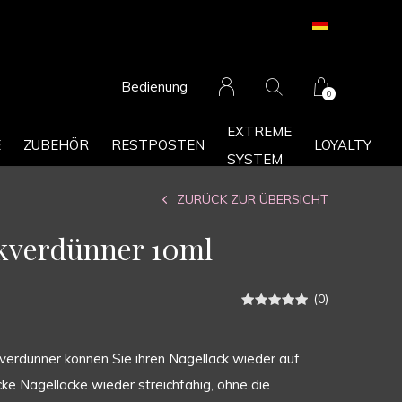
Bedienung
0
EXTREME
E
ZUBEHÖR
RESTPOSTEN
LOYALTY
SYSTEM
ZURÜCK ZUR ÜBERSICHT
kverdünner 10ml
(0)
verdünner können Sie ihren Nagellack wieder auf
cke Nagellacke wieder streichfähig, ohne die