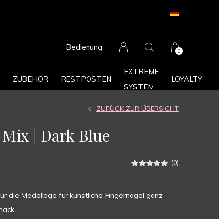
Bedienung
0
EXTREME
E
ZUBEHÖR
RESTPOSTEN
LOYALTY
SYSTEM
ZURÜCK ZUR ÜBERSICHT
Mix | Dark Blue
(0)
r die Modellage für künstliche Fingernägel ganz
mack.