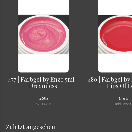
477 | Farbgel by Enzo 5ml -
480 | Farbgel by
Dreamless
Lips Of 
5,95
5,95
Inkl. MwSt.
Inkl. MwSt
Zuletzt angesehen