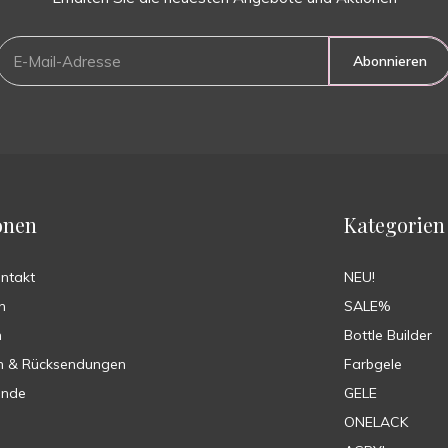
Abonnieren
onen
Kategorien
ontakt
NEU!
n
SALE%
n
Bottle Builder
n & Rücksendungen
Farbgele
ende
GELE
ONELACK