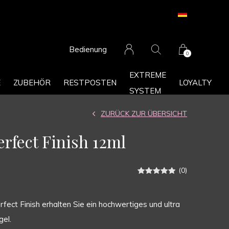
Bedienung
0
EXTREME
E
ZUBEHÖR
RESTPOSTEN
LOYALTY
SYSTEM
ZURÜCK ZUR ÜBERSICHT
erfect Finish 12ml
(0)
rfect Finish erhalten Sie ein hochwertiges und ultra
el.