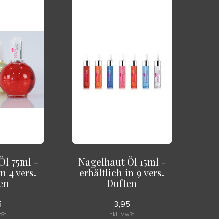
Öl 75ml -
Nagelhaut Öl 15ml -
in 4 vers.
erhältlich in 9 vers.
en
Duften
5
3,95
wSt.
Inkl. MwSt.