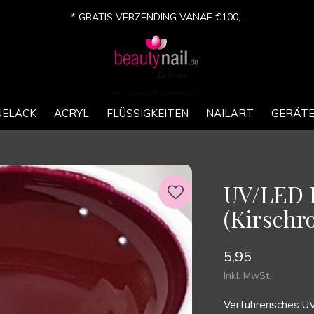
* GRATIS VERZENDING VANAF €100,-
NELACK
ACRYL
FLÜSSIGKEITEN
NAILART
GERÄT
UV/LED F
(Kirschr
5,95
Inkl. MwSt.
Verführerisches UV