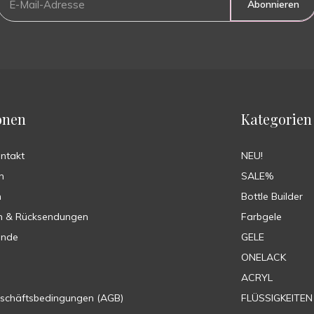
Abonnieren
onen
Kategorien
ontakt
NEU!
n
SALE%
n
Bottle Builder
n & Rücksendungen
Farbgele
ende
GELE
ONELACK
ACRYL
eschäftsbedingungen (AGB)
FLÜSSIGKEITEN