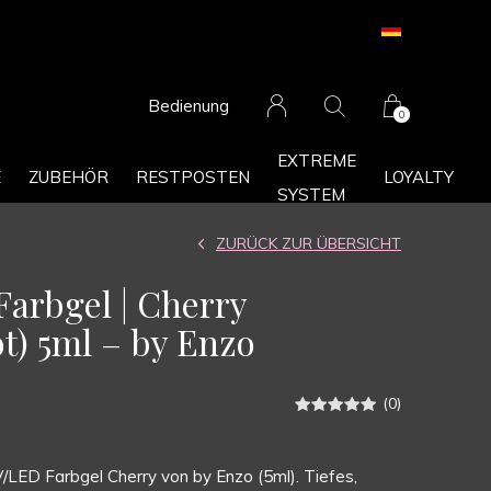
Bedienung
0
EXTREME
E
ZUBEHÖR
RESTPOSTEN
LOYALTY
SYSTEM
ZURÜCK ZUR ÜBERSICHT
arbgel | Cherry
ot) 5ml – by Enzo
(0)
/LED Farbgel Cherry von by Enzo (5ml). Tiefes,