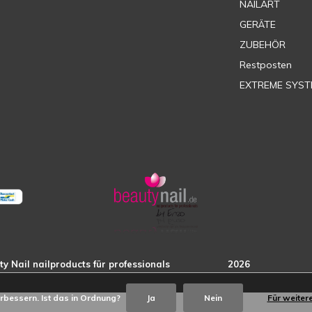
NAILART
GERÄTE
ZUBEHÖR
Restposten
EXTREME SYST
rbessern. Ist das in Ordnung?
Ja
Nein
Für weiter