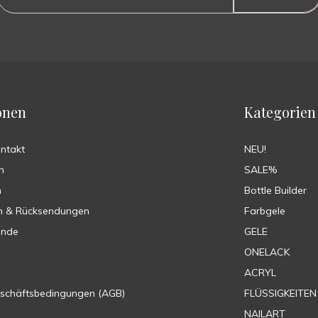
onen
Kategorien
ontakt
NEU!
n
SALE%
n
Bottle Builder
n & Rücksendungen
Farbgele
ende
GELE
ONELACK
ACRYL
eschäftsbedingungen (AGB)
FLÜSSIGKEITEN
NAILART