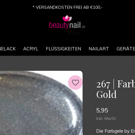
* VERSANDKOSTEN FREI AB €100,-
NELACK
ACRYL
FLÜSSIGKEITEN
NAILART
GERÄT
267 | Far
Gold
5,95
Inkl. MwSt.
Die Farbgele by En