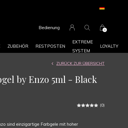
Bedienung
0
EXTREME
E
ZUBEHÖR
RESTPOSTEN
LOYALTY
SYSTEM
ZURÜCK ZUR ÜBERSICHT
bgel by Enzo 5ml - Black
(0)
zo sind einzigartige Farbgele mit hoher