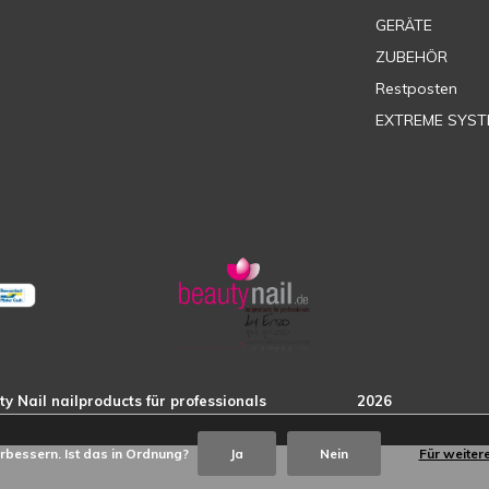
GERÄTE
ZUBEHÖR
Restposten
EXTREME SYST
rbessern. Ist das in Ordnung?
Ja
Nein
Für weiter