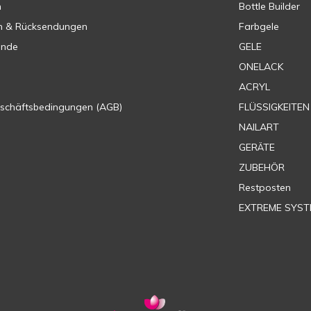
n
Bottle Builder
n & Rücksendungen
Farbgele
ende
GELE
ONELACK
ACRYL
eschäftsbedingungen (AGB)
FLÜSSIGKEITEN
NAILART
GERÄTE
ZUBEHÖR
Restposten
EXTREME SYST