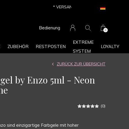
Bedienung
0
EXTREME
E
ZUBEHÖR
RESTPOSTEN
LOYALTY
SYSTEM
ZURÜCK ZUR ÜBERSICHT
rbgel by Enzo 5ml - Neon
ne
(0)
zo sind einzigartige Farbgele mit hoher