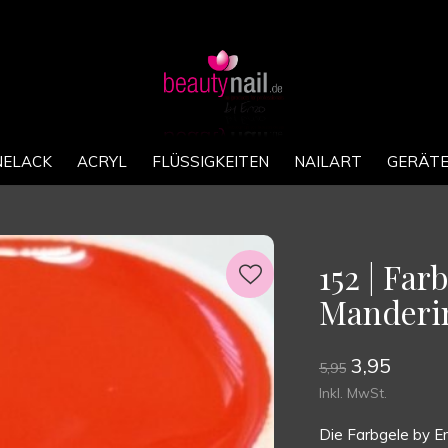
* VERSANDKOSTEN FREI AB €100,-
NELACK
ACRYL
FLÜSSIGKEITEN
NAILART
GERÄT
152 | Fa
Manderi
3,95
5,95
Inkl. MwSt.
Die Farbgele by En