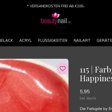
* VERSANDKOSTEN FREI AB €100,-
NELACK
ACRYL
FLÜSSIGKEITEN
NAILART
GERÄT
115 | Far
Happine
5,95
Inkl. MwSt.
Die Farbgele by En