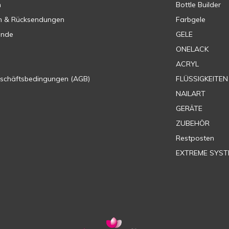
n
Bottle Builder
n & Rücksendungen
Farbgele
ende
GELE
ONELACK
ACRYL
eschäftsbedingungen (AGB)
FLÜSSIGKEITEN
NAILART
GERÄTE
ZUBEHÖR
Restposten
EXTREME SYST