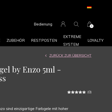
Bedienung
0
EXTREME
E
ZUBEHÖR
RESTPOSTEN
LOYALTY
SYSTEM
ZURÜCK ZUR ÜBERSICHT
bgel by Enzo 5ml -
ss
(0)
zo sind einzigartige Farbgele mit hoher