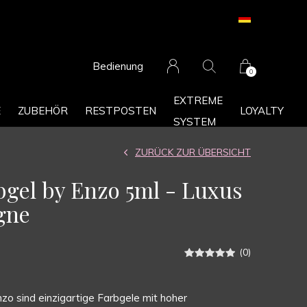
Bedienung
0
EXTREME
E
ZUBEHÖR
RESTPOSTEN
LOYALTY
SYSTEM
ZURÜCK ZUR ÜBERSICHT
rbgel by Enzo 5ml - Luxus
gne
(0)
zo sind einzigartige Farbgele mit hoher