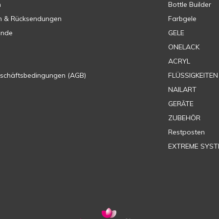
n
Bottle Builder
n & Rücksendungen
Farbgele
ende
GELE
ONELACK
ACRYL
eschäftsbedingungen (AGB)
FLÜSSIGKEITEN
NAILART
GERÄTE
ZUBEHÖR
Restposten
EXTREME SYST