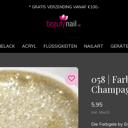
* GRATIS VERZENDING VANAF €100,-
NELACK
ACRYL
FLÜSSIGKEITEN
NAILART
GERÄT
058 | Fa
Champa
5,95
Inkl. MwSt.
Die Farbgele by En